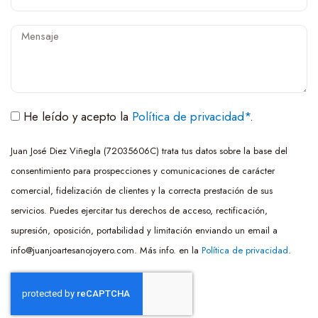
i
e
l
l
M
é
e
f
n
o
s
n
a
He leído y acepto la
Política de privacidad*
.
o
j
Juan José Diez Viñegla (72035606C) trata tus datos sobre la base del
e
consentimiento para prospecciones y comunicaciones de carácter
comercial, fidelización de clientes y la correcta prestación de sus
servicios. Puedes ejercitar tus derechos de acceso, rectificación,
supresión, oposición, portabilidad y limitación enviando un email a
info@juanjoartesanojoyero.com. Más info. en la
Política de privacidad
.