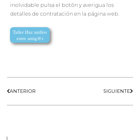
inolvidable pulsa el botón y averigua los
detalles de contratación en la página web.
Taller Haz anillos
entre amig@s
Ant
Sigui
ANTERIOR
SIGUIENTE