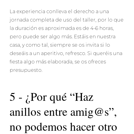
La experiencia conlleva el derecho a una
jornada completa de uso del taller, por lo que
la duración es aproximada es de 4-6 horas,
pero puede ser algo más. Estáis en nuestra
casa, y como tal, siempre se os invita si lo
deseáis a un aperitivo, refresco. Si queréis una
fiesta algo más elaborada, se os ofreces
presupuesto.
5 - ¿Por qué “Haz
anillos entre amig@s”,
no podemos hacer otro