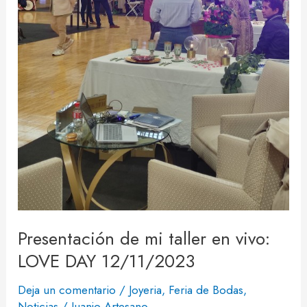
12/11/2023
Presentación de mi taller en vivo:
LOVE DAY 12/11/2023
Deja un comentario
/
Joyeria
,
Feria de Bodas
,
Noticias
/
Juanjo Artesano